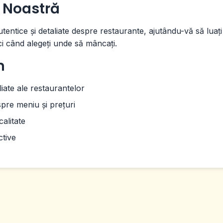
 Noastră
tentice și detaliate despre restaurante, ajutându-vă să luați
ci când alegeți unde să mâncați.
m
liate ale restaurantelor
spre meniu și prețuri
calitate
ctive