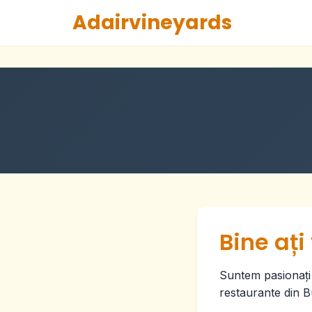
Adairvineyards
Bine ați
Suntem pasionați 
restaurante din Bu