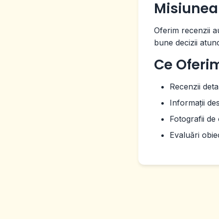
Misiunea
Oferim recenzii au
bune decizii atun
Ce Oferi
Recenzii deta
Informații de
Fotografii de 
Evaluări obie